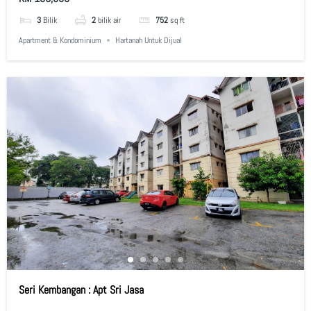
3
Bilik
2
bilik air
752
sq ft
Apartment & Kondominium
Hartanah Untuk Dijual
Seri Kembangan : Apt Sri Jasa