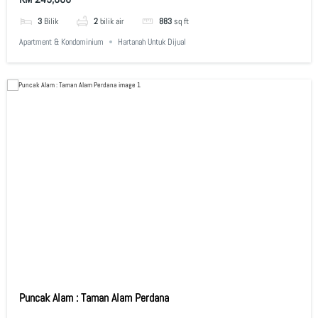
3
Bilik
2
bilik air
883
sq ft
Apartment & Kondominium
Hartanah Untuk Dijual
Puncak Alam : Taman Alam Perdana