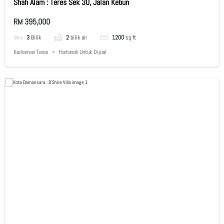
Shah Alam : Teres Sek 30, Jalan Kebun
RM 395,000
3
Bilik
2
bilik air
1200
sq ft
Kediaman Teres
Hartanah Untuk Dijual