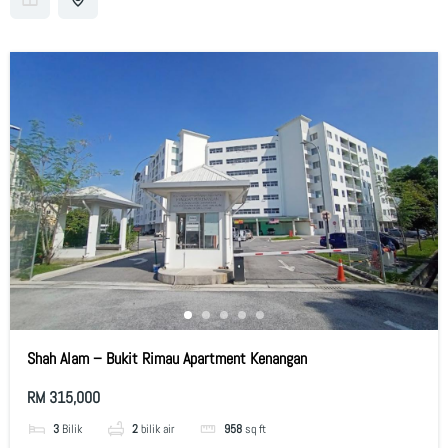
Shah Alam – Bukit Rimau Apartment Kenangan
RM 315,000
3
Bilik
2
bilik air
958
sq ft