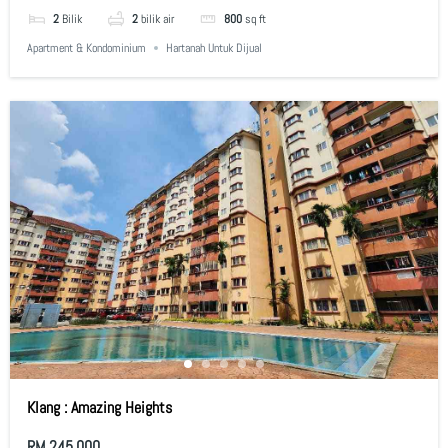
2
Bilik
2
bilik air
800
sq ft
Apartment & Kondominium
Hartanah Untuk Dijual
Klang : Amazing Heights
RM 245,000