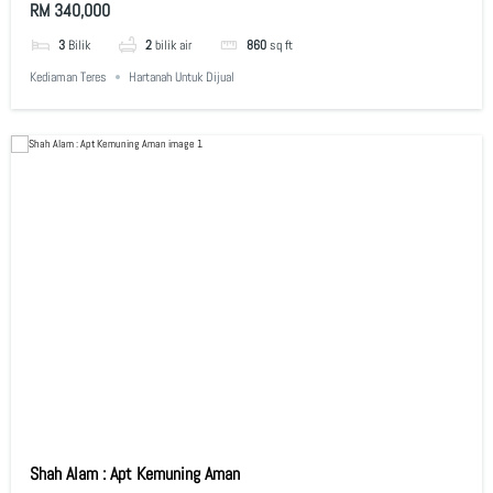
RM 340,000
3
Bilik
2
bilik air
860
sq ft
Kediaman Teres
Hartanah Untuk Dijual
Shah Alam : Apt Kemuning Aman