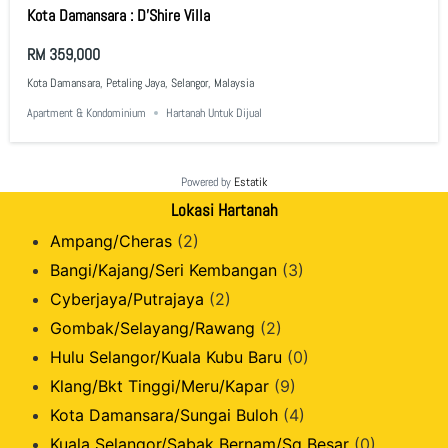
Kota Damansara : D’Shire Villa
RM 359,000
Kota Damansara, Petaling Jaya, Selangor, Malaysia
Apartment & Kondominium
Hartanah Untuk Dijual
Powered by
Estatik
Lokasi Hartanah
Ampang/Cheras
(2)
Bangi/Kajang/Seri Kembangan
(3)
Cyberjaya/Putrajaya
(2)
Gombak/Selayang/Rawang
(2)
Hulu Selangor/Kuala Kubu Baru
(0)
Klang/Bkt Tinggi/Meru/Kapar
(9)
Kota Damansara/Sungai Buloh
(4)
Kuala Selangor/Sabak Bernam/Sg Besar
(0)