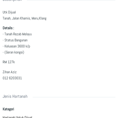
Utk Dijual
Tanah, Jalan Khamis, Meru,Klang
Details :
- Tanah Rezab Melayu
- Status Bangunan
- Keluasan 3600 k/p
- (Geran kongsi)
RM 127k
Zihan Aziz
012 6203031
Jenis Hartanah
Kategori
Hartanah Untuk Dijual