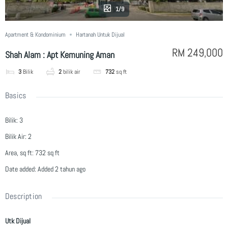
1/9
Apartment & Kondominium
Hartanah Untuk Dijual
RM 249,000
Shah Alam : Apt Kemuning Aman
3
Bilik
2
bilik air
732
sq ft
Basics
Bilik
:
3
Bilik Air
:
2
Area, sq ft
:
732
sq ft
Date added
:
Added 2 tahun ago
Description
Utk Dijual