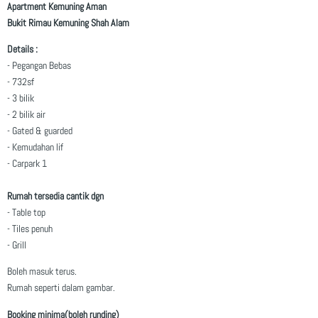
Apartment Kemuning Aman
Bukit Rimau Kemuning Shah Alam
Details :
- Pegangan Bebas
- 732sf
- 3 bilik
- 2 bilik air
- Gated & guarded
- Kemudahan lif
- Carpark 1
Rumah tersedia cantik dgn
- Table top
- Tiles penuh
- Grill
Boleh masuk terus.
Rumah seperti dalam gambar.
Booking minima(boleh runding)