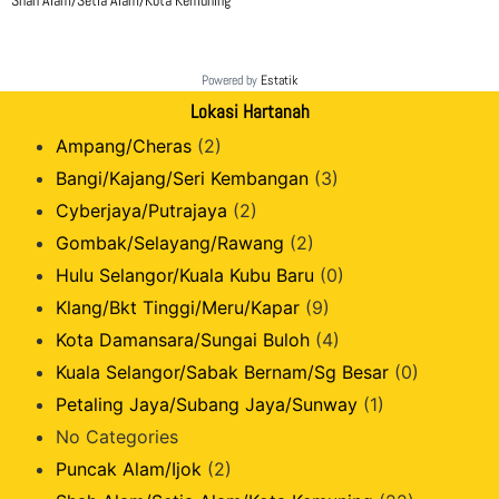
Shah Alam/Setia Alam/Kota Kemuning
Powered by
Estatik
Lokasi Hartanah
Ampang/Cheras
(2)
Bangi/Kajang/Seri Kembangan
(3)
Cyberjaya/Putrajaya
(2)
Gombak/Selayang/Rawang
(2)
Hulu Selangor/Kuala Kubu Baru
(0)
Klang/Bkt Tinggi/Meru/Kapar
(9)
Kota Damansara/Sungai Buloh
(4)
Kuala Selangor/Sabak Bernam/Sg Besar
(0)
Petaling Jaya/Subang Jaya/Sunway
(1)
No Categories
Puncak Alam/Ijok
(2)