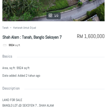
1/2
Tanah
Hartanah Untuk Dijual
RM 1,600,000
Shah Alam : Tanah, Banglo Seksyen 7
9924
sq ft
Basics
Area, sq ft
:
9924
sq ft
Date added
:
Added 2 tahun ago
Description
LAND FOR SALE
BANGLO LOT @ SEKSYEN 7 , SHAH ALAM