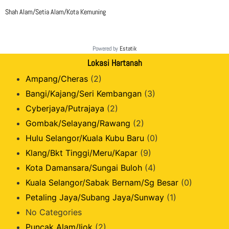
Shah Alam/Setia Alam/Kota Kemuning
Powered by
Estatik
Lokasi Hartanah
Ampang/Cheras
(2)
Bangi/Kajang/Seri Kembangan
(3)
Cyberjaya/Putrajaya
(2)
Gombak/Selayang/Rawang
(2)
Hulu Selangor/Kuala Kubu Baru
(0)
Klang/Bkt Tinggi/Meru/Kapar
(9)
Kota Damansara/Sungai Buloh
(4)
Kuala Selangor/Sabak Bernam/Sg Besar
(0)
Petaling Jaya/Subang Jaya/Sunway
(1)
No Categories
Puncak Alam/Ijok
(2)